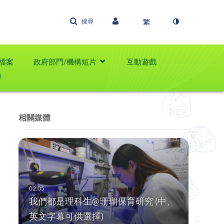
搜尋
檔案
政府部門/機構短片
互動遊戲
學
相關媒體
我們都是理科生@珊瑚保育研究 (中、
英文字幕可供選擇)