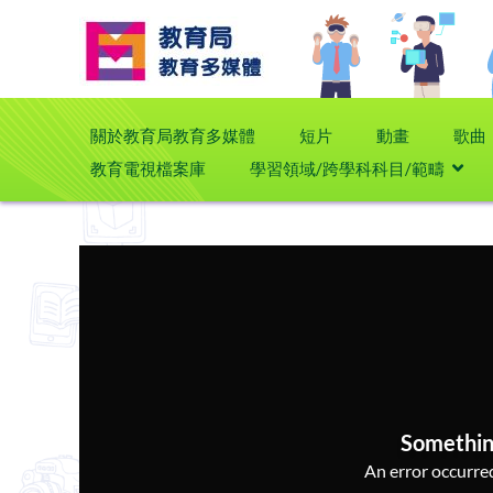
關於教育局教育多媒體
短片
動畫
歌曲
教育電視檔案庫
學習領域/跨學科科目/範疇
Somethin
An error occurred,