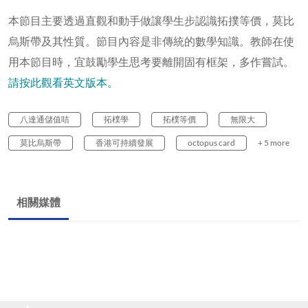
本節目主要透過直觀和動手做讓學生步認識拓撲等價，莫比
烏斯帶及其性質。節目內容是非傳統的數學知識。教師在使
用本節目時，宜鼓勵學生思考要離開固有框架，多作嘗試。
請按此觀看英文版本。
八達通儲值咭
拓樸學
拓樸等價
無限大
莫比烏斯帶
香港可持續發展
octopus card
+ 5 more
相關媒體