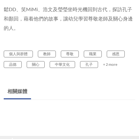
鬆DD、笑MiMi、浩文及瑩瑩坐時光機回到古代，探訪孔子
和顏回，藉着他們的故事，讓幼兒學習尊敬老師及關心身邊
的人。
個人與群體
教師
尊敬
職業
感恩
品德
關心
中華文化
孔子
+ 2 more
相關媒體