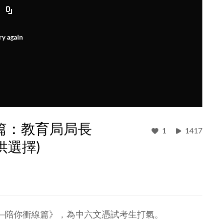
ry again
篇：教育局局長
1
1417
供選擇)
──陪你衝線篇》，為中六文憑試考生打氣。