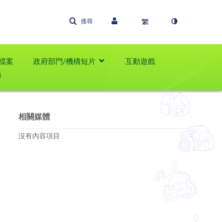
搜尋
檔案
政府部門/機構短片
互動遊戲
學
相關媒體
沒有內容項目