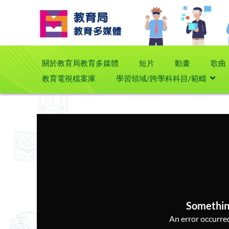
關於教育局教育多媒體
短片
動畫
歌曲
教育電視檔案庫
學習領域/跨學科科目/範疇
Somethin
An error occurred,