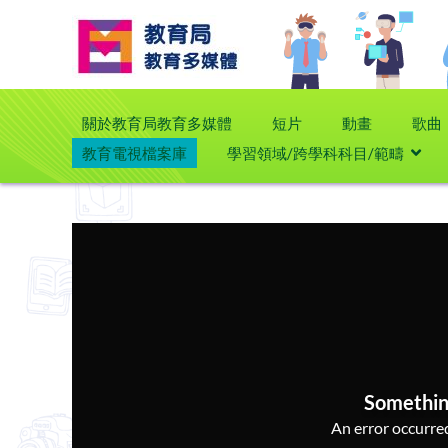
關於教育局教育多媒體
短片
動畫
歌曲
教育電視檔案庫
學習領域/跨學科科目/範疇
Somethin
An error occurred,