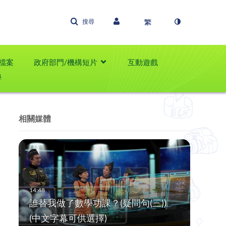
搜尋
檔案
政府部門/機構短片
互動遊戲
學
相關媒體
誰替我做了數學功課？(疑問句(三))
(中文字幕可供選擇)