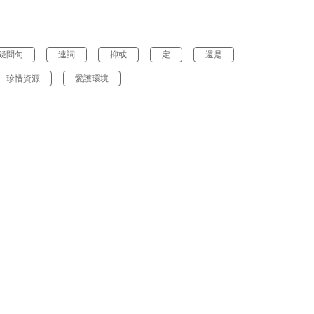
疑問句
連詞
抑或
定
還是
珍惜資源
愛護環境