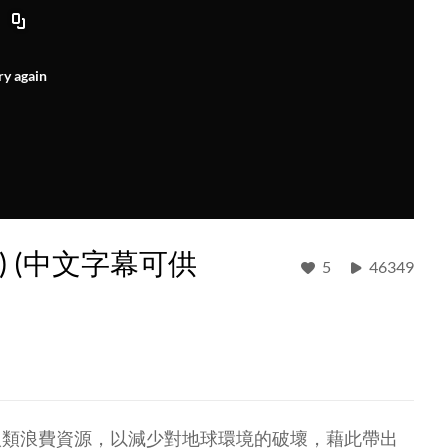
ry again
) (中文字幕可供
5
46349
人類浪費資源，以減少對地球環境的破壞，藉此帶出