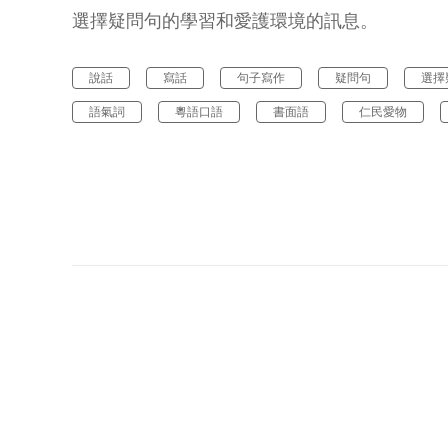
選擇疑問句的學習和愛護環境的訊息。
說話
寫話
句子寫作
疑問句
選擇
語氣詞
粵語口語
書面語
仁民愛物