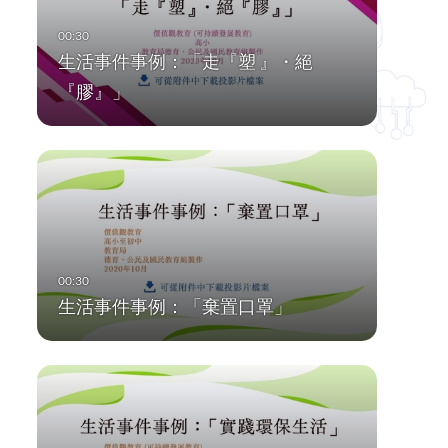
生活事件事例：「走『塑 』・絕
『膠』」
生活事件事例：「棄置口罩」