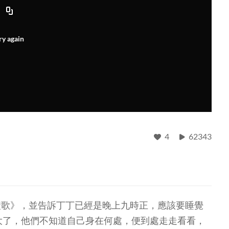
ry again
4
62343
鐘歌》，並告訴丁丁已經是晚上九時正，應該要睡覺
大了，他們不知道自己身在何處，便到處走走看看，