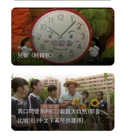
兒歌《時鐘歌》
異口同聲系列(二) 親親大自然 (部首、
比喻法) (中文字幕可供選擇)