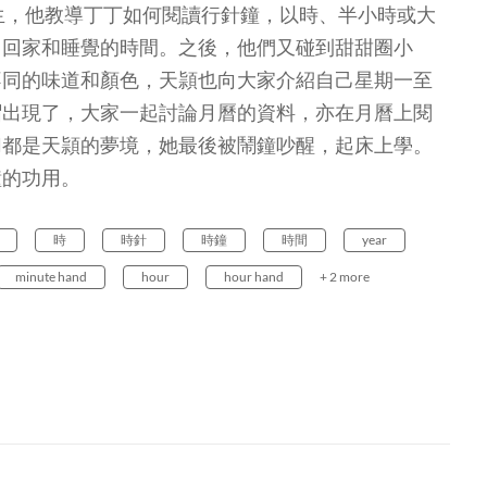
生，他教導丁丁如何閱讀行針鐘，以時、半小時或大
、回家和睡覺的時間。之後，他們又碰到甜甜圈小
不同的味道和顏色，天頴也向大家介紹自己星期一至
帽出現了，大家一起討論月曆的資料，亦在月曆上閱
切都是天頴的夢境，她最後被鬧鐘吵醒，起床上學。
鐘的功用。
時
時針
時鐘
時間
year
minute hand
hour
hour hand
+ 2 more