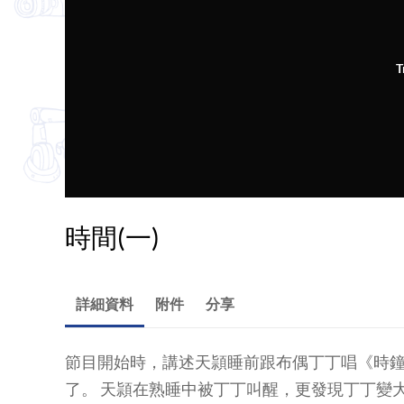
T
時間(一)
詳細資料
附件
分享
節目開始時，講述天頴睡前跟布偶丁丁唱《時
了。 天頴在熟睡中被丁丁叫醒，更發現丁丁變