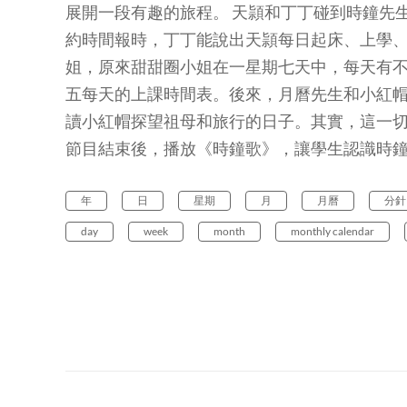
展開一段有趣的旅程。 天頴和丁丁碰到時鐘先
約時間報時，丁丁能說出天頴每日起床、上學
姐，原來甜甜圈小姐在一星期七天中，每天有
五每天的上課時間表。後來，月曆先生和小紅
讀小紅帽探望祖母和旅行的日子。其實，這一
節目結束後，播放《時鐘歌》，讓學生認識時
年
日
星期
月
月曆
分針
day
week
month
monthly calendar