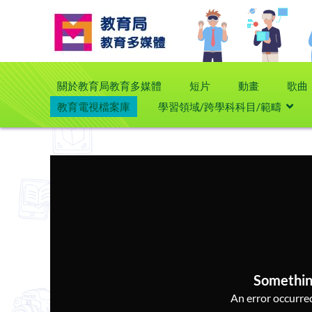
關於教育局教育多媒體
短片
動畫
歌曲
教育電視檔案庫
學習領域/跨學科科目/範疇
Somethin
An error occurred,