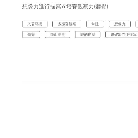
想像力進行描寫 6.培養觀察力(聽覺)
入若耶溪
多感官觀察
常建
想像力
聽覺
鍾山即事
靜的描寫
題破出寺後禪院