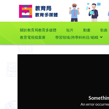
關於教育局教育多媒體
短片
動畫
歌曲
教育電視檔案庫
學習領域/跨學科科目/範疇
Somethin
An error occurred,