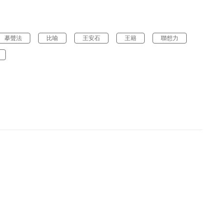
摹聲法
比喻
王安石
王籍
聯想力