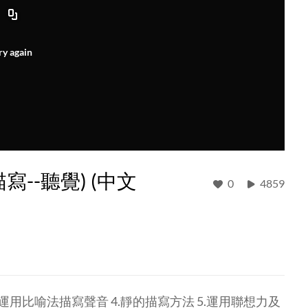
ry again
--聽覺) (中文
0
4859
.運用比喻法描寫聲音 4.靜的描寫方法 5.運用聯想力及