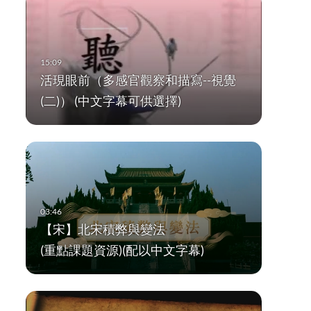
活現眼前（多感官觀察和描寫--視覺
(二)） (中文字幕可供選擇)
【宋】北宋積弊與變法
(重點課題資源)(配以中文字幕)