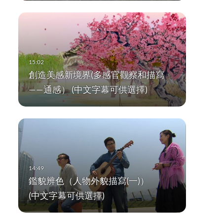
創造美感新境界(多感官觀察和描寫
——通感） (中文字幕可供選擇)
鑑貌辨色（人物外貌描寫(一)）
(中文字幕可供選擇)