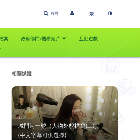
搜尋
檔案
政府部門/機構短片
互動遊戲
學
相關媒體
城門河一號（人物外貌描寫(二)）
(中文字幕可供選擇)