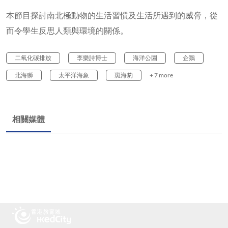
本節目探討南北極動物的生活習慣及生活所遇到的威脅，從
而令學生反思人類與環境的關係。
二氧化碳排放
李樂詩博士
海洋公園
企鵝
北海獅
太平洋海象
斑海豹
+ 7 more
相關媒體