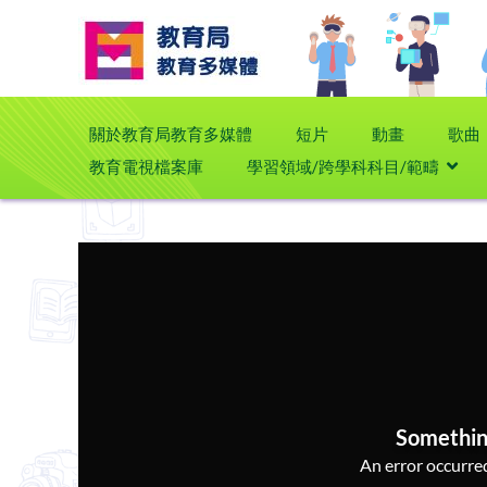
關於教育局教育多媒體
短片
動畫
歌曲
教育電視檔案庫
學習領域/跨學科科目/範疇
Somethin
An error occurred,