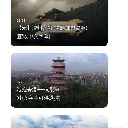
【宋】澶州之戰 (重點課題資源)
(配以中文字幕)
泡抱香港──元朗區
(中文字幕可供選擇)