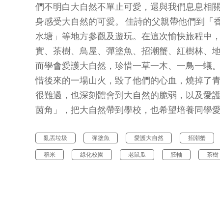
們不明白大自然不單止可愛，還與我們息息相
身感受大自然的可愛。 佳詩的父親帶他們到「
水塘」等地方參觀及遊玩。在這次愉快旅程中
實、茶樹、鳥屋、彈塗魚、招潮蟹、紅樹林、
而學會愛護大自然，珍惜一草一木、一鳥一蟻。
惜後來的一場山火，毀了他們的心血，燒掉了
很難過，也深刻體會到大自然的脆弱，以及愛
茵角」，把大自然帶到學校，也希望培養同學
亂丟垃圾
彈塗魚
愛護大自然
招潮蟹
稻米
綠化校園
老鼠瓜
胚軸
茶樹