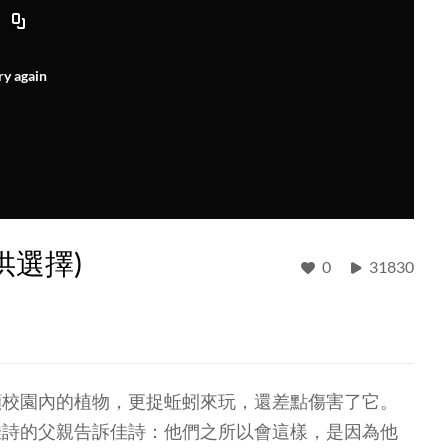
ry again
供選擇)
0
31830
顧校園內的植物，更捉蚯蚓來玩，還差點傷害了它。
佳詩的父親告訴佳詩：他們之所以會這樣，是因為他