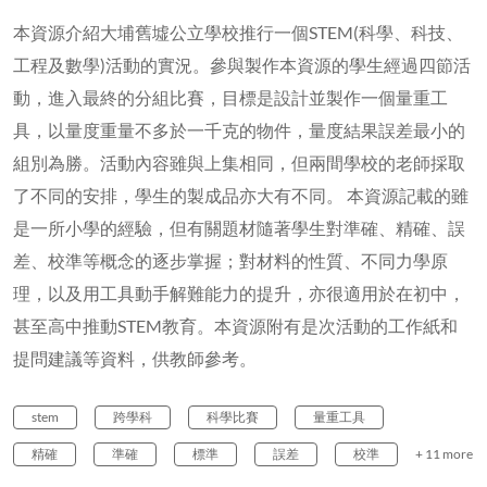
本資源介紹大埔舊墟公立學校推行一個STEM(科學、科技、
工程及數學)活動的實況。參與製作本資源的學生經過四節活
動，進入最終的分組比賽，目標是設計並製作一個量重工
具，以量度重量不多於一千克的物件，量度結果誤差最小的
組別為勝。活動內容雖與上集相同，但兩間學校的老師採取
了不同的安排，學生的製成品亦大有不同。 本資源記載的雖
是一所小學的經驗，但有關題材隨著學生對準確、精確、誤
差、校準等概念的逐步掌握；對材料的性質、不同力學原
理，以及用工具動手解難能力的提升，亦很適用於在初中，
甚至高中推動STEM教育。本資源附有是次活動的工作紙和
提問建議等資料，供教師參考。
stem
跨學科
科學比賽
量重工具
精確
準確
標準
誤差
校準
+ 11 more