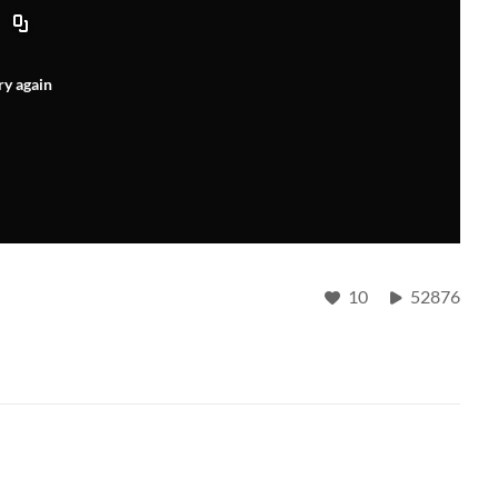
ry again
10
52876