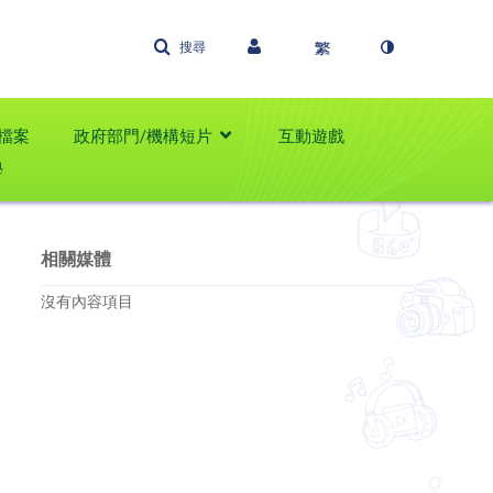
搜尋
檔案
政府部門/機構短片
互動遊戲
學
相關媒體
沒有內容項目