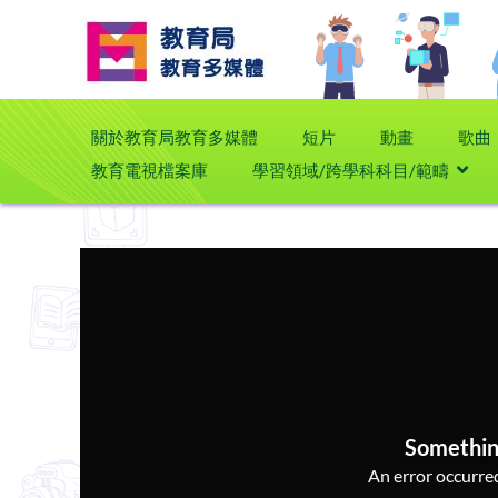
關於教育局教育多媒體
短片
動畫
歌曲
教育電視檔案庫
學習領域/跨學科科目/範疇
Somethin
An error occurred,