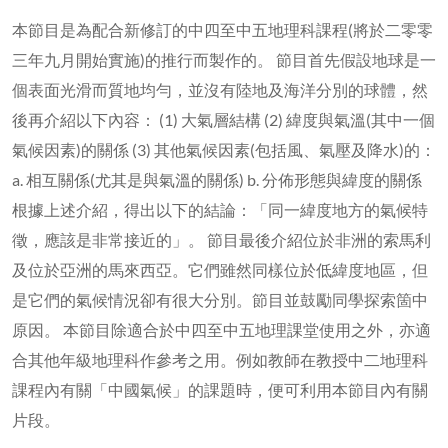
本節目是為配合新修訂的中四至中五地理科課程(將於二零零
三年九月開始實施)的推行而製作的。 節目首先假設地球是一
個表面光滑而質地均勻，並沒有陸地及海洋分別的球體，然
後再介紹以下內容： (1) 大氣層結構 (2) 緯度與氣溫(其中一個
氣候因素)的關係 (3) 其他氣候因素(包括風、氣壓及降水)的：
a. 相互關係(尤其是與氣溫的關係) b. 分佈形態與緯度的關係
根據上述介紹，得出以下的結論：「同一緯度地方的氣候特
徵，應該是非常接近的」。 節目最後介紹位於非洲的索馬利
及位於亞洲的馬來西亞。它們雖然同樣位於低緯度地區，但
是它們的氣候情況卻有很大分別。節目並鼓勵同學探索箇中
原因。 本節目除適合於中四至中五地理課堂使用之外，亦適
合其他年級地理科作參考之用。例如教師在教授中二地理科
課程內有關「中國氣候」的課題時，便可利用本節目內有關
片段。