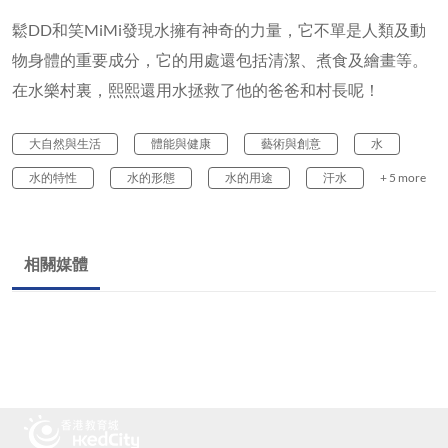
鬆DD和笑MiMi發現水擁有神奇的力量，它不單是人類及動
物身體的重要成分，它的用處還包括清潔、煮食及繪畫等。
在水樂村裏，熙熙還用水拯救了他的爸爸和村長呢！
大自然與生活
體能與健康
藝術與創意
水
水的特性
水的形態
水的用途
汗水
+ 5 more
相關媒體