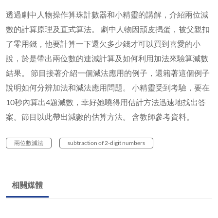
透過劇中人物操作算珠計數器和小精靈的講解，介紹兩位減
數的計算原理及直式算法。 劇中人物因頑皮搗蛋，被父親扣
了零用錢，他要計算一下還欠多少錢才可以買到喜愛的小
說，於是帶出兩位數的連減計算及如何利用加法來驗算減數
結果。 節目接著介紹一個減法應用的例子，還籍著這個例子
說明如何分辨加法和減法應用問題。 小精靈受到考驗，要在
10秒內算出4題減數，幸好她曉得用估計方法迅速地找出答
案。節目以此帶出減數的估算方法。 含教師參考資料。
兩位數減法
subtraction of 2-digit numbers
相關媒體