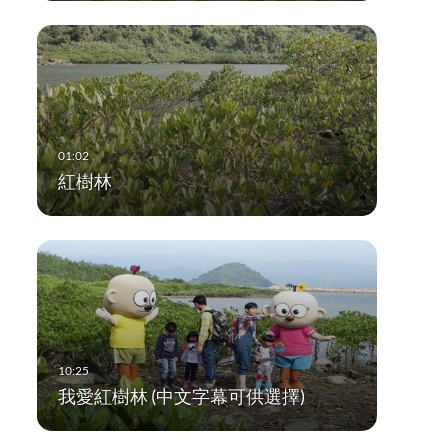
紅樹林
我愛紅樹林 (中文字幕可供選擇)