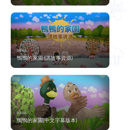
鴨鴨的家園 (講故事資源)
鴨鴨的家園(中文字幕版本)