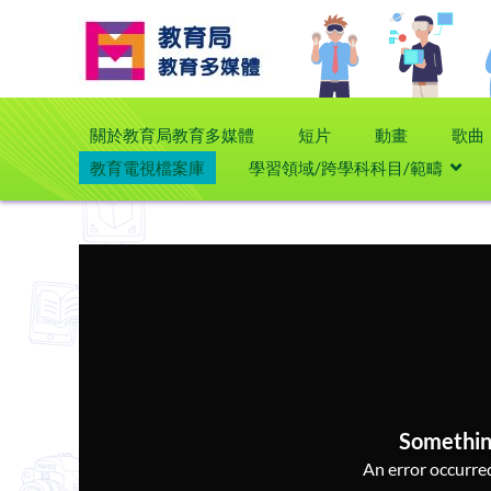
關於教育局教育多媒體
短片
動畫
歌曲
教育電視檔案庫
學習領域/跨學科科目/範疇
Somethin
An error occurred,