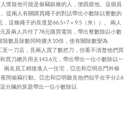
兩人懷疑他可能是偷竊銀條的人，便跟蹤他。這個員
看。從兩人有關購買繩子的對話帶出小數除以整數的
，這條繩子的長度是66.5÷7＝9.5（米））。 兩人
5元及兩人共付了78元購買電筒，帶出整數除以小數
(將被除數及除數同時擴大10倍，使有關除數變為
廠員工至一刀店，見兩人買了數把刀，但看不清楚他們買
和買刀總共用去143.6元，帶出帶出一位小數除以一
算方法。 兩名員工稍後進入一住宅，亞忠和亞明在門外偷
夜間偷竊行動。亞忠和亞明聽見他們似乎在平分2.6
過這分贓的算題帶出一位小數除以