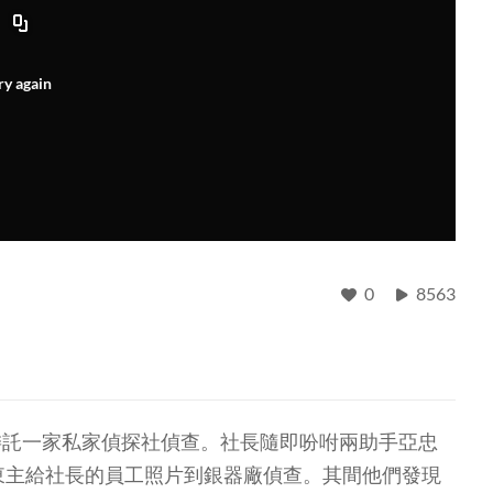
ry again
0
8563
委託一家私家偵探社偵查。社長隨即吩咐兩助手亞忠
東主給社長的員工照片到銀器廠偵查。其間他們發現