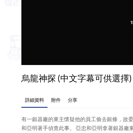
T
烏龍神探 (中文字幕可供選擇)
詳細資料
附件
分享
有一銀器廠的東主懷疑他的員工偷去銀條，故
和亞明著手偵查此事。 亞忠和亞明拿著銀器廠