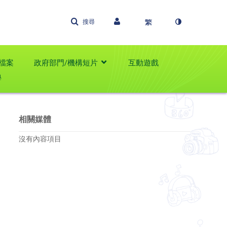
搜尋
檔案
政府部門/機構短片
互動遊戲
學
相關媒體
沒有內容項目