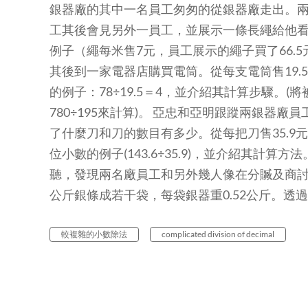
銀器廠的其中一名員工匆匆的從銀器廠走出。
工其後會見另外一員工，並展示一條長繩給他
例子（繩每米售7元，員工展示的繩子買了66.5元
其後到一家電器店購買電筒。從每支電筒售19.
的例子：78÷19.5＝4，並介紹其計算步驟。
780÷195來計算)。 亞忠和亞明跟蹤兩銀器
了什麼刀和刀的數目有多少。從每把刀售35.9元
位小數的例子(143.6÷35.9)，並介紹其計
聽，發現兩名廠員工和另外幾人像在分贓及商討
公斤銀條成若干袋，每袋銀器重0.52公斤。透
較複雜的小數除法
complicated division of decimal