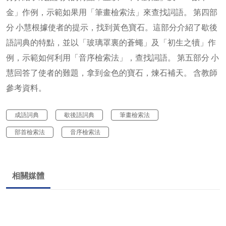
金」作例，示範如果用「筆畫檢索法」來查找詞語。 第四部
分 小慧根據使者的提示，找到黃色寶石。這部分介紹了歇後
語詞典的特點，並以「玻璃罩裏的蒼蠅」及「初生之犢」作
例，示範如何利用「音序檢索法」，查找詞語。 第五部分 小
慧回答了使者的難題，拿到金色的寶石，煉石補天。 含教師
參考資料。
成語詞典
歇後語詞典
筆畫檢索法
部首檢索法
音序檢索法
相關媒體