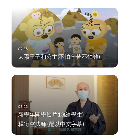
太陽王子和公主(不怕辛苦不怕難)
新學年開學短片10(給學生)──
釋衍空法師 (配以中文字幕)