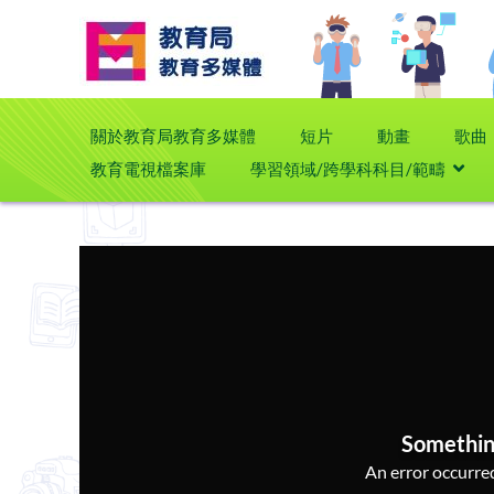
關於教育局教育多媒體
短片
動畫
歌曲
教育電視檔案庫
學習領域/跨學科科目/範疇
Somethin
An error occurred,