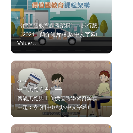
《價值觀教育課程架構》（試行版）
（2021）簡介短片 (配以中文字幕)
Values…
中華美德通古今──
傳統美德與正面價值觀學習資源套
主題：孝 (初中) (配以中文字幕)