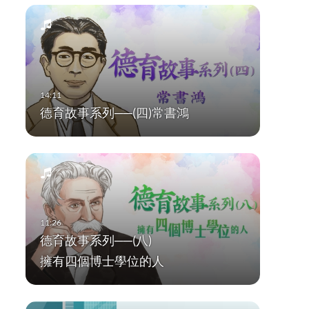
德育故事系列──(四)常書鴻
德育故事系列──(八)
擁有四個博士學位的人