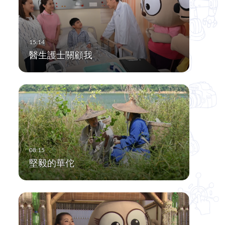
醫生護士關顧我
堅毅的華佗