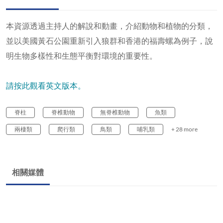
本資源透過主持人的解說和動畫，介紹動物和植物的分類，
並以美國黃石公園重新引入狼群和香港的福壽螺為例子，說
明生物多樣性和生態平衡對環境的重要性。
請按此觀看英文版本。
脊柱
脊椎動物
無脊椎動物
魚類
兩棲類
爬行類
鳥類
哺乳類
+ 28 more
相關媒體