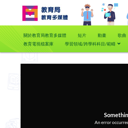
關於教育局教育多媒體
短片
動畫
歌曲
教育電視檔案庫
學習領域/跨學科科目/範疇
Somethin
An error occurred,