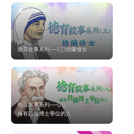
德育故事系列──(三)德蘭修女
德育故事系列──(八)
擁有四個博士學位的人