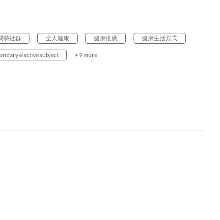
弱勢社群
全人健康
健康推廣
健康生活方式
ondary elective subject
+ 9 more