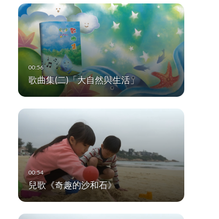
歌曲集(二)「大自然與生活」
兒歌《奇趣的沙和石》