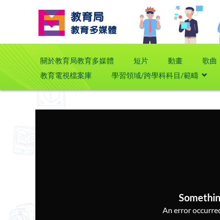
關於教育局教育多媒體
短片
動畫
歌曲
教育電視檔案庫
學習領域/跨學科科目/範疇
Somethin
An error occurred,