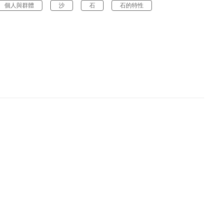
個人與群體
沙
石
石的特性