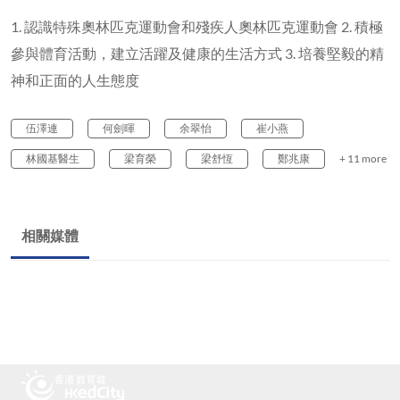
1. 認識特殊奧林匹克運動會和殘疾人奧林匹克運動會 2. 積極
參與體育活動，建立活躍及健康的生活方式 3. 培養堅毅的精
神和正面的人生態度
伍澤連
何劍暉
余翠怡
崔小燕
林國基醫生
梁育榮
梁舒恆
鄭兆康
+ 11 more
相關媒體