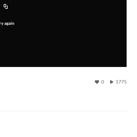
ry again
0
1775