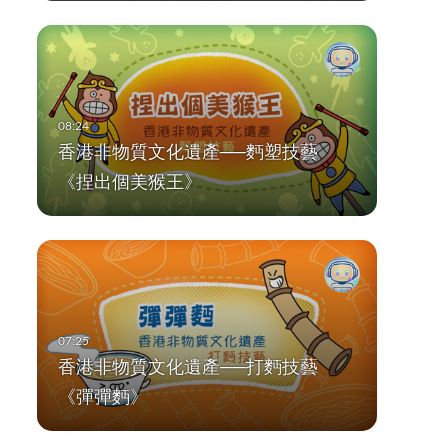
香港非物質文化遺產──麪塑技藝
《捏出個美猴王》
香港非物質文化遺產──打麪技藝
《彈彈麪》