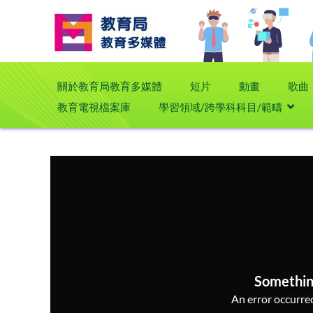
關於教育局教育多媒體
短片
動畫
歌曲
教育電視檔案庫
學習領域/跨學科科目/範疇
Somethin
An error occurred,