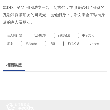
鬆DD、笑MiMi和浩文一起回到古代，在那裏認識了謙讓的
孔融和愛護朋友的司馬光。從他們身上，浩文學會了珍惜身
邊的家人及朋友。
個人與群體
幼兒數學
品德發展
中華文化
朋友
兄弟姊妹
禮讓
和睦相處
+ 5 more
相關媒體