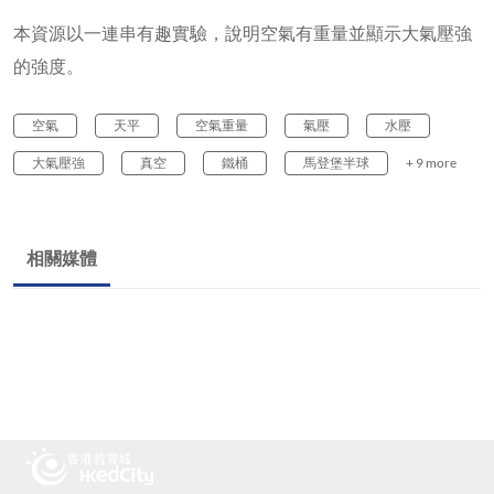
本資源以一連串有趣實驗，說明空氣有重量並顯示大氣壓強
的強度。
空氣
天平
空氣重量
氣壓
水壓
大氣壓強
真空
鐵桶
馬登堡半球
+ 9 more
相關媒體