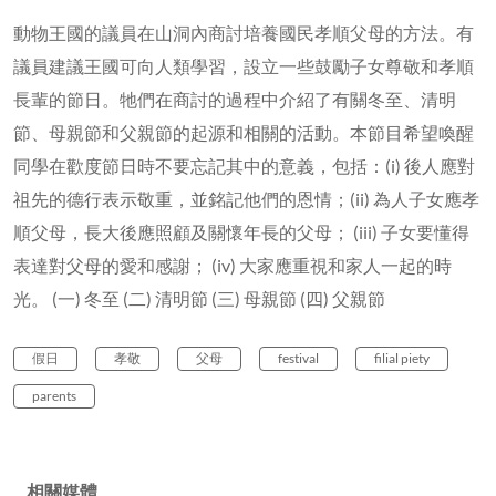
動物王國的議員在山洞內商討培養國民孝順父母的方法。有
議員建議王國可向人類學習，設立一些鼓勵子女尊敬和孝順
長輩的節日。牠們在商討的過程中介紹了有關冬至、清明
節、母親節和父親節的起源和相關的活動。本節目希望喚醒
同學在歡度節日時不要忘記其中的意義，包括：(i) 後人應對
祖先的德行表示敬重，並銘記他們的恩情；(ii) 為人子女應孝
順父母，長大後應照顧及關懷年長的父母； (iii) 子女要懂得
表達對父母的愛和感謝； (iv) 大家應重視和家人一起的時
光。 (一) 冬至 (二) 清明節 (三) 母親節 (四) 父親節
假日
孝敬
父母
festival
filial piety
parents
相關媒體