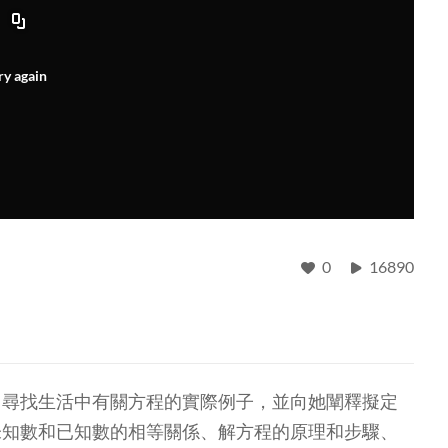
ry again
0
16890
，尋找生活中有關方程的實際例子，並向她闡釋擬定
未知數和已知數的相等關係、解方程的原理和步驟、