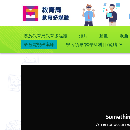
關於教育局教育多媒體
短片
動畫
歌曲
教育電視檔案庫
學習領域/跨學科科目/範疇
Somethin
An error occurred,