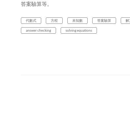
答案驗算等。
代數式
方程
未知數
答案驗算
解
answer checking
solving equations