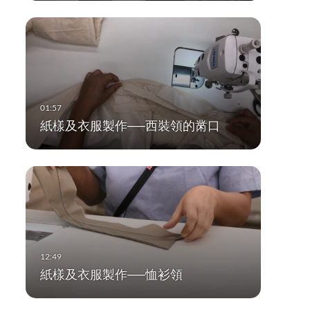
紙樣及衣服製作──西裝領的黹口
紙樣及衣服製作──恤衫領