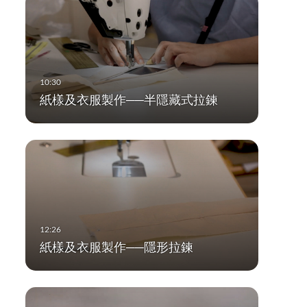
紙樣及衣服製作──半隱藏式拉鍊
紙樣及衣服製作──隱形拉鍊