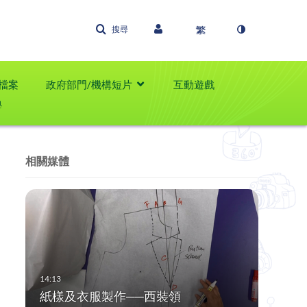
搜尋
檔案
政府部門/機構短片
互動遊戲
學
相關媒體
紙樣及衣服製作──西裝領