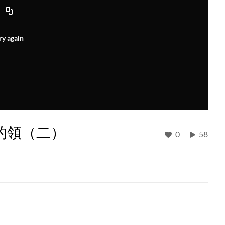
ry again
的領（二）
0
58