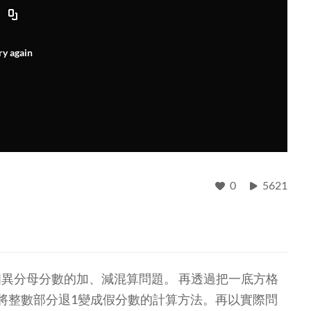
ry again
0
5621
異分母分數的加、減混算問題。 再透過把一底方格
將整數部分退1變成假分數的計算方法。再以實際問