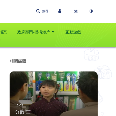
搜尋
檔案
政府部門/機構短片
互動遊戲
學
相關媒體
分數(三)