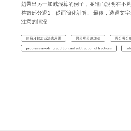
題帶出另一加減混算的例子，並進而說明在不
整數部分退1，從而簡化計算。 最後，透過文
注意的情況。
簡易分數加減法應用題
異分母分數加法
異分母分
problems involving addition and subtraction of fractions
add