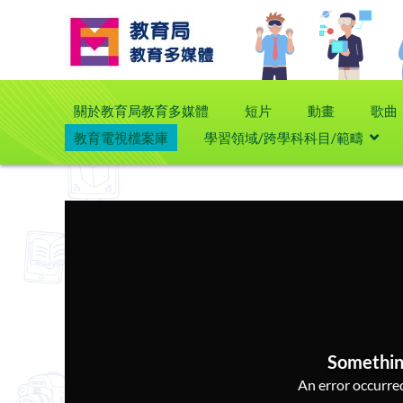
關於教育局教育多媒體
短片
動畫
歌曲
教育電視檔案庫
學習領域/跨學科科目/範疇
Somethin
An error occurred,