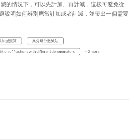
夠減的情況下，可以先計加、再計減，這樣可避免從
字題說明如何辨別應當計加或者計減，並帶出一個需要
數加減混算
異分母分數減法
ition of fractions with different denominators
+ 2 more