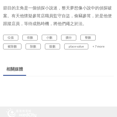
節目的主角是一個偵探小說迷，整天夢想像小說中的偵探破
案。有天他懷疑參茸店職員監守自盜，偷竊參茸，於是他便
跟蹤店員，等待成熟時機，將他們繩之於法。
位值
倍數
小數
擴分
整數
被除數
除數
餘數
place value
+ 7 more
相關媒體