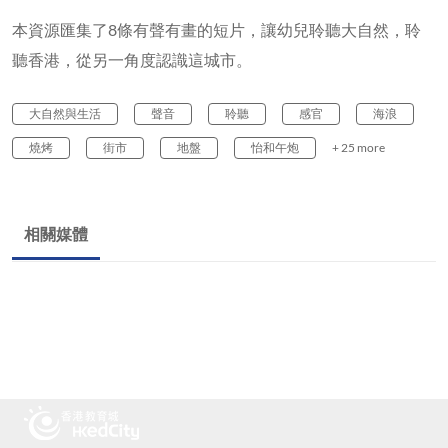
本資源匯集了8條有聲有畫的短片，讓幼兒聆聽大自然，聆
聽香港，從另一角度認識這城市。
大自然與生活
聲音
聆聽
感官
海浪
燒烤
街市
地盤
怡和午炮
+ 25 more
相關媒體