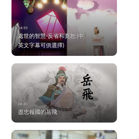
處世的智慧-反省和寛恕 (中、
英文字幕可供選擇)
盡忠報國的岳飛