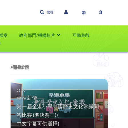
搜尋
檔案
政府部門/機構短片
互動遊戲
學
相關媒體
華萃薪傳──
第一屆全港小學中國歷史文化常識問
答比賽 (準決賽三) (
中文字幕可供選擇)