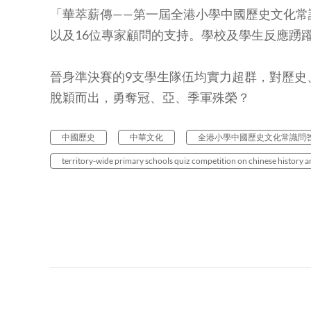
「華萃薪傳——第一屆全港小學中國歷史文化常
以及16位專家顧問的支持。學校及學生反應踴躍，
晉身準決賽的9支學生隊伍均實力超群，對歷史
脫穎而出，勇奪冠、亞、季軍殊榮？
中國歷史
中華文化
全港小學中國歷史文化常識問
territory-wide primary schools quiz competition on chinese history a