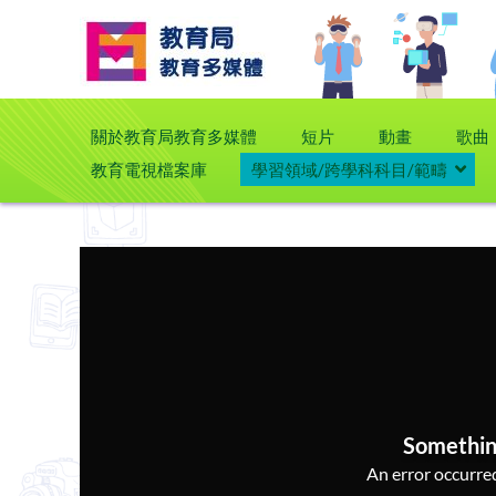
關於教育局教育多媒體
短片
動畫
歌曲
教育電視檔案庫
學習領域/跨學科科目/範疇
Somethin
An error occurred,