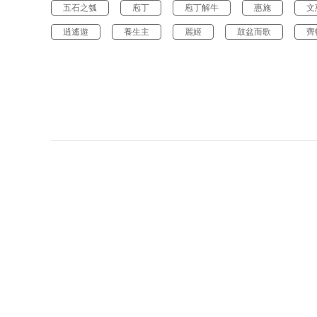
五石之瓠
庖丁
庖丁解牛
惠施
文
逍遙遊
養生主
麗姬
鼓盆而歌
齊