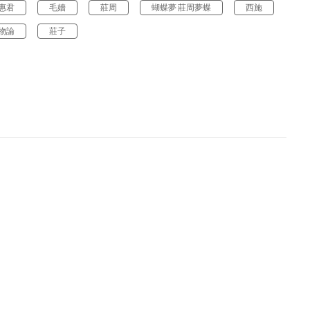
惠君
毛嬙
莊周
蝴蝶夢 莊周夢蝶
西施
物論
莊子