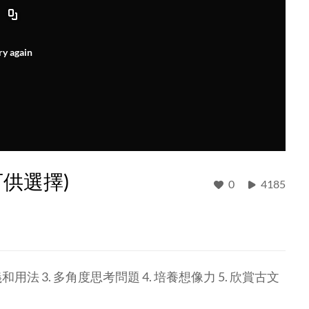
ry again
可供選擇)
0
4185
用法 3. 多角度思考問題 4. 培養想像力 5. 欣賞古文