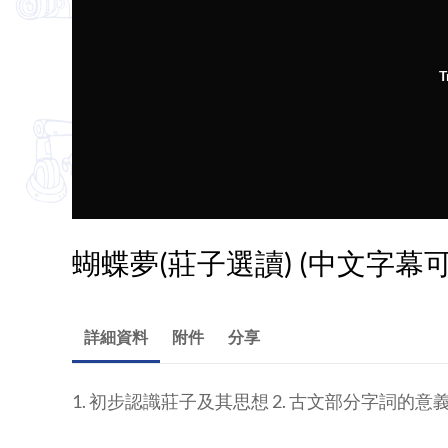
T
蝴蝶夢(莊子選讀) (中文字幕
詳細資料
附件
分享
1. 初步認識莊子及其思想 2. 古文部分字詞的意義和