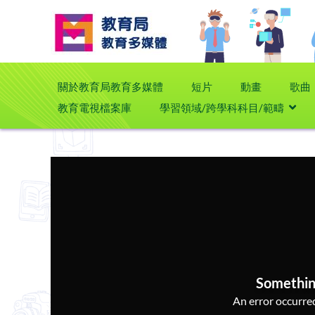
關於教育局教育多媒體
短片
動畫
歌曲
教育電視檔案庫
學習領域/跨學科科目/範疇
Somethin
An error occurred,