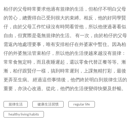
柏仔的父母時常要求他過有規律的生活，但柏仔不明白父母
的苦心，總覺得自己受到很大的束縛。相反，他的好同學賢
仔，由於父母工作忙碌沒有時間看管他，所以他便過著看似
自由，但實際是毫無規律的生活。 有一次，由於柏仔的父母
需返內地處理要事，唯有安排柏仔在外婆家中暫住。因為柏
仔的外婆無法管束柏仔，所以他的生活便越來越沒有規律：
常常食無定時，而且夜睡遲起，還以零食代替正餐等等。漸
漸，柏仔跟賢仔一樣，搞到時常遲到，上課無精打彩，最後
更弄至生病。 經過這些事情後，他們終於明白到規律生活的
重要，亦決心改過。從此，他們的生活便變得快樂及舒暢。
規律生活
健康生活習慣
regular life
healthy living habits