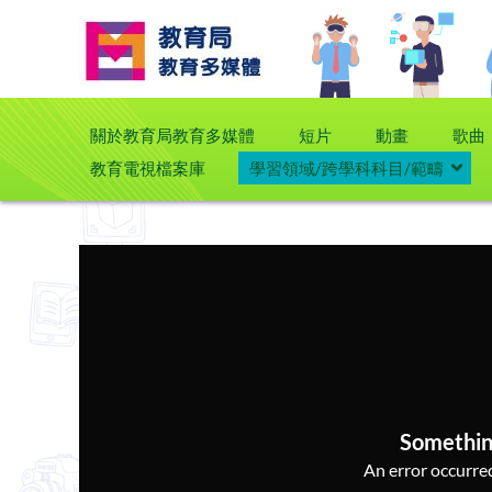
關於教育局教育多媒體
短片
動畫
歌曲
教育電視檔案庫
學習領域/跨學科科目/範疇
Somethin
An error occurred,