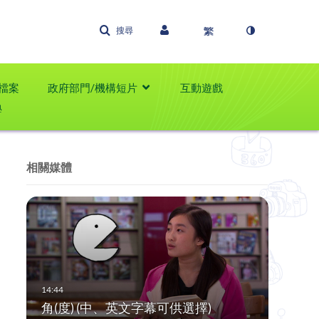
搜尋
檔案
政府部門/機構短片
互動遊戲
學
相關媒體
角(度) (中、英文字幕可供選擇)