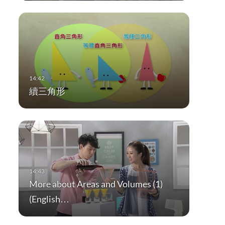
續三角形
More about Areas and Volumes (1)
(English…