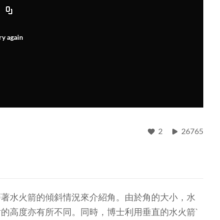
ry again
2
26765
藉著水火箭的傾斜情況來介紹角。由於角的大小，水
的高度亦有所不同。同時，博士利用垂直的水火箭`