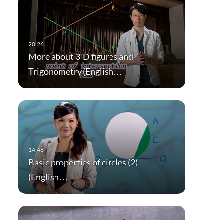
More about 3-D figures and
Trigonometry (English…
Basic properties of circles (2)
(English…