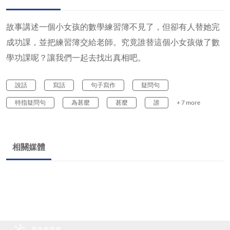
故事講述一個小女孩的數學練習簿不見了，但卻有人替她完
成功課，並把練習簿交給老師。究竟誰替這個小女孩做了數
學功課呢？讓我們一起去找出真相吧。
說話
寫話
句子寫作
疑問句
特指疑問句
為甚麼
甚麼
誰
+ 7 more
相關媒體