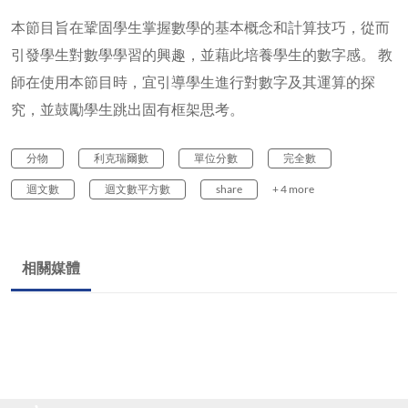
本節目旨在鞏固學生掌握數學的基本概念和計算技巧，從而
引發學生對數學學習的興趣，並藉此培養學生的數字感。 教
師在使用本節目時，宜引導學生進行對數字及其運算的探
究，並鼓勵學生跳出固有框架思考。
分物
利克瑞爾數
單位分數
完全數
迴文數
迴文數平方數
share
+ 4 more
相關媒體