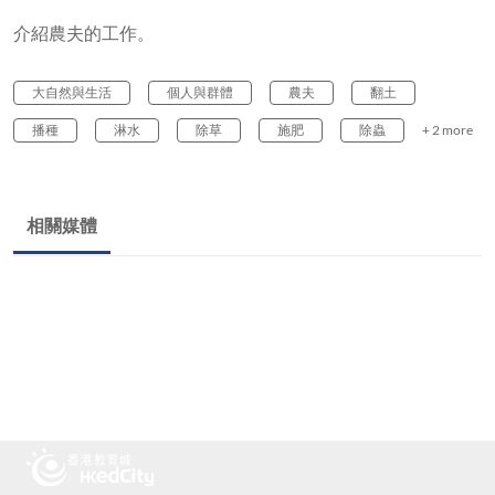
介紹農夫的工作。
大自然與生活
個人與群體
農夫
翻土
播種
淋水
除草
施肥
除蟲
+ 2 more
相關媒體