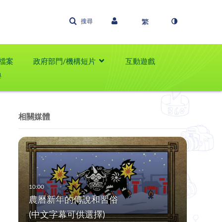
搜尋
檔案
政府部門/機構短片
互動遊戲
學
相關媒體
農曆新年的傳說和習俗
(中文字幕可供選擇)