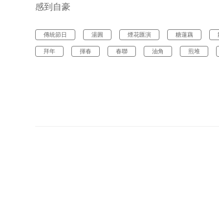
感到自豪
傳統節日
湯圓
煙花匯演
糖蓮藕
拜年
揮春
春聯
油角
煎堆