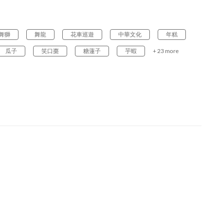
舞獅
舞龍
花車巡遊
中華文化
年糕
瓜子
笑口棗
糖蓮子
芋蝦
+ 23 more