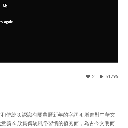
ry again
2
51795
和傳統 3. 認識有關農曆新年的字詞 4. 增進對中華文
代意義 6. 欣賞傳統風俗習慣的優秀面，為古今文明而