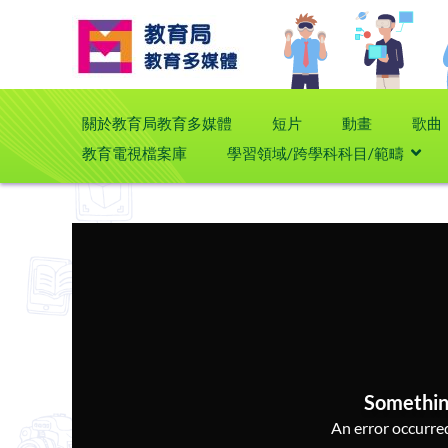
關於教育局教育多媒體
短片
動畫
歌曲
教育電視檔案庫
學習領域/跨學科科目/範疇
Somethin
An error occurred,