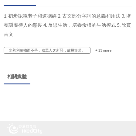
1. 初步認識老子和道德經 2. 古文部分字詞的意義和用法 3. 培
養謙虛待人的態度 4. 反思生活，培養儉樸的生活模式 5. 欣賞
古文
水善利萬物而不爭，處眾人之所惡，故幾於道。
+ 13 more
相關媒體