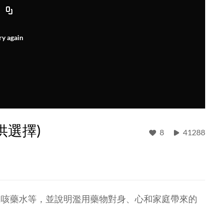
ry again
供選擇)
8
41288
和咳藥水等，並說明濫用藥物對身、心和家庭帶來的