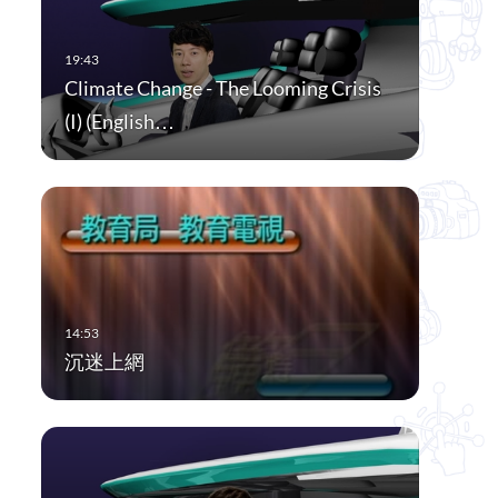
Climate Change - The Looming Crisis
(I) (English…
沉迷上網