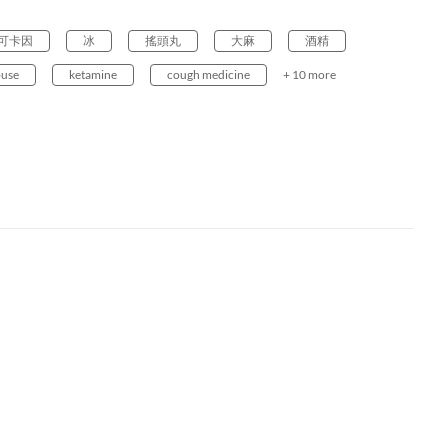
可卡因
冰
搖頭丸
大麻
酒精
buse
ketamine
cough medicine
+ 10 more