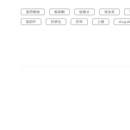
濫用藥物
氯胺酮
咳藥水
海洛英
脂肪盰
肝硬化
肝癌
上癮
drug a