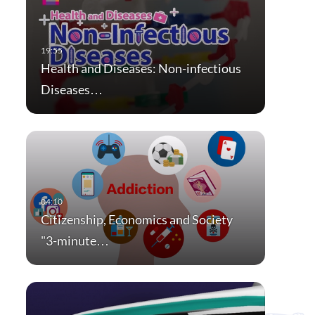
Health and Diseases: Non-infectious
Diseases…
Citizenship, Economics and Society
"3-minute…