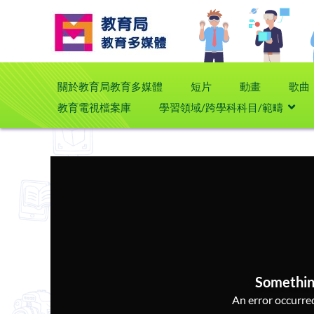
關於教育局教育多媒體
短片
動畫
歌曲
教育電視檔案庫
學習領域/跨學科科目/範疇
Somethin
An error occurred,