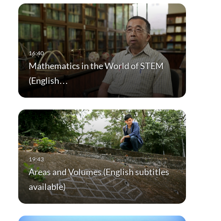
Mathematics in the World of STEM
(English…
Areas and Volumes (English subtitles
available)