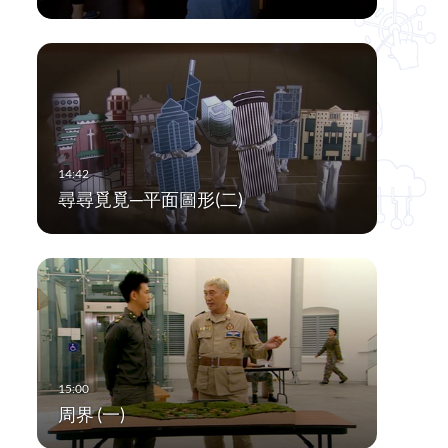
尋尋覓覓─平面圖形(二)
周界 (一)