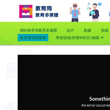
關於教育局教育多媒體
短片
動畫
歌曲
教育電視檔案庫
學習領域/跨學科科目/範疇
Somethin
An error occurred,