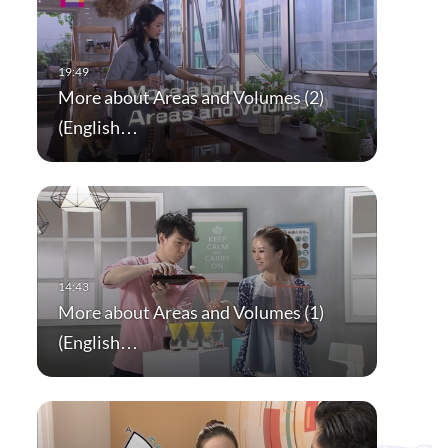
More about Areas and Volumes (2)
(English…
More about Areas and Volumes (1)
(English…