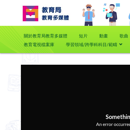
關於教育局教育多媒體
短片
動畫
歌曲
教育電視檔案庫
學習領域/跨學科科目/範疇
Somethin
An error occurred,