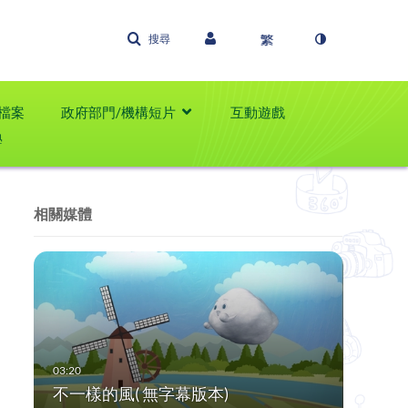
搜尋
檔案
政府部門/機構短片
互動遊戲
學
相關媒體
不一樣的風( 無字幕版本)