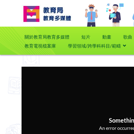
關於教育局教育多媒體
短片
動畫
歌曲
教育電視檔案庫
學習領域/跨學科科目/範疇
Somethin
An error occurred,