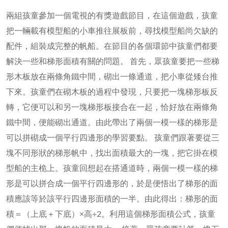
兩組孩童參加一個電視的有獎遊戲節目，在這個遊戲，孩童
把一輛載有模型船的小車推往展板前，尋找模型船尚欠缺的
配件，組裝成完整的帆船。在節目的各個環節中孩童們都要
解決一些和梯形面積有關的問題。 首先，眾孩童要把一些梯
形木板放在兩條角鐵中間，砌出一條通道，把小車從矮台推
下來。孩童們在砌木板的過程中發現，只要把一塊梯形板反
轉，它便可以和另一塊梯形板接合在一起，恰好放在兩條角
鐵中間，便能砌出通道。由此帶出了兩個一模一樣的梯形是
可以拼砌成一個平行四邊形的學習要點。 孩童們跟著要從三
塊不同形狀的梯形帆中，找出面積最大的一塊，把它掛在模
型船的主桅上。孩童回想起在搭通道時，兩個一模一樣的梯
形是可以拼合成一個平行四邊形的，於是便悟出了梯形的面
積應該等於該平行四邊形面積的一半。由此得出：梯形的面
積＝（上底＋下底）×高÷2。利用這個梯形面積公式，孩童