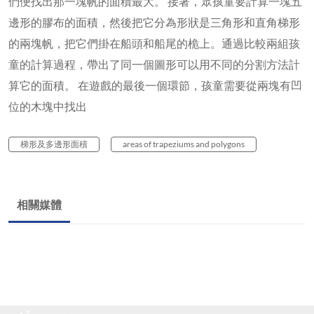
們便找出那一塊帆的面積最大。 接著，眾孩童要計算一塊五
邊形的膠布的面積，然後把它分為形狀是三角形和直角梯形
的兩塊帆，把它們掛在船頭和船尾的桅上。通過比較兩組孩
童的計算過程，帶出了同一個圖形可以用不同的分割方法計
算它的面積。 在遊戲的最後一個環節，孩童需要從兩塊有凹
位的木塊中找出
梯形及多邊形面積
areas of trapeziums and polygons
相關媒體