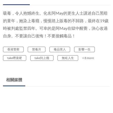
吸毒，令人抱憾終生。化名阿May的更生人士講述自己黑暗
的童年，她染上毒癮，慢慢踏上販毒的不歸路，最終在19歲
時被判處監禁四年。可幸的是阿May在獄中醒覺，決心改過
自身。不要讓自己後悔！不要接觸毒品！
香港警察
禁毒月
毒品害人
影響一生
take嘢衰硬
take到上癮
無咗人生
+ 8 more
相關媒體