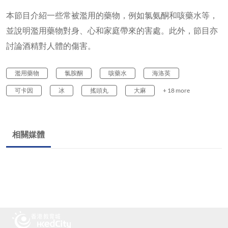
本節目介紹一些常被濫用的藥物，例如氯氨酮和咳藥水等，
並說明濫用藥物對身、心和家庭帶來的害處。此外，節目亦
討論酒精對人體的傷害。
濫用藥物
氯胺酮
咳藥水
海洛英
可卡因
冰
搖頭丸
大麻
+ 18 more
相關媒體