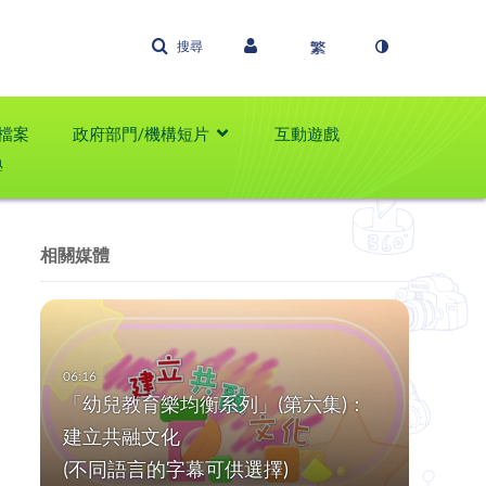
搜尋
檔案
政府部門/機構短片
互動遊戲
學
相關媒體
「幼兒教育樂均衡系列」(第六集)：
建立共融文化
(不同語言的字幕可供選擇)