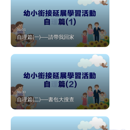
自理篇(一)──請帶我回家
自理篇(二)──書包大搜查