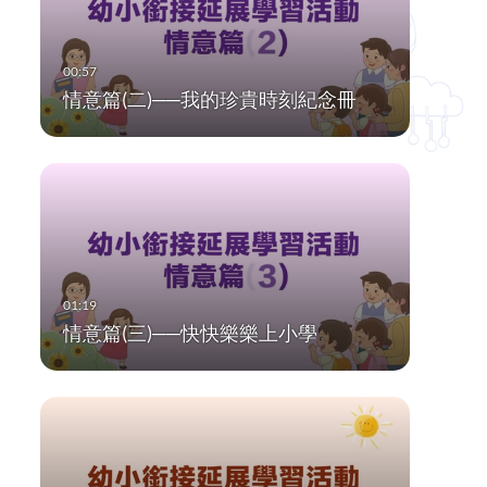
情意篇(二)──我的珍貴時刻紀念冊
情意篇(三)──快快樂樂上小學