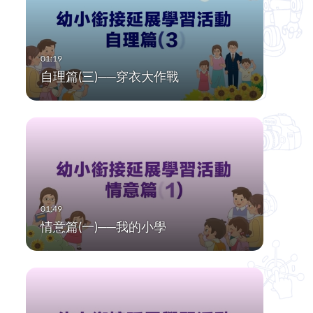
自理篇(三)──穿衣大作戰
情意篇(一)──我的小學