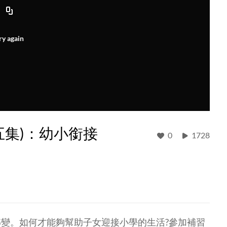
ry again
五集)：幼小銜接
0
1728
變。如何才能夠幫助子女迎接小學的生活?參加補習