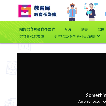
關於教育局教育多媒體
短片
動畫
歌曲
教育電視檔案庫
學習領域/跨學科科目/範疇
Somethin
An error occurred,