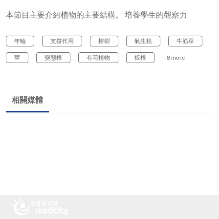
本節目主要介紹植物的主要結構。 培養學生的觀察力
年輪
支撐作用
榕樹
氣生根
牛筋草
莖
變態根
有花植物
板根
+ 8 more
相關媒體